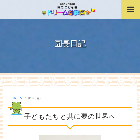
「おいでよ、夢の世界へ。」
学校法人六郷学園 
お問い合わせ TEL:02
園長日記
ホーム
園長日記
子どもたちと共に夢の世界へ