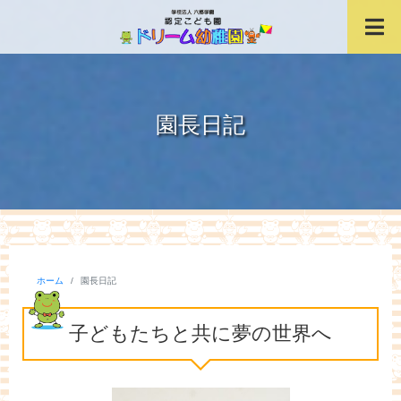
「おいでよ、夢の世界へ。」
学校法人六郷学園 
お問い合わせ TEL:02
園長日記
ホーム
園長日記
子どもたちと共に夢の世界へ