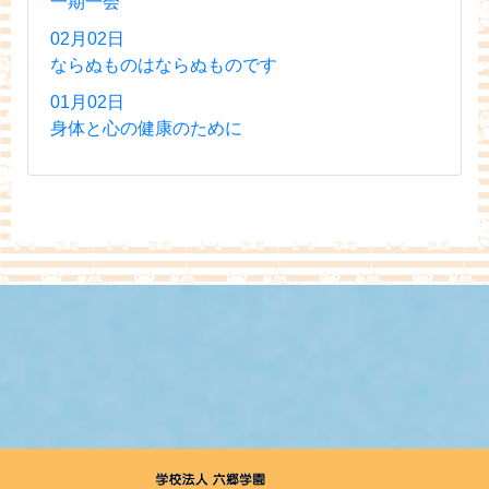
一期一会
02月02日
ならぬものはならぬものです
01月02日
身体と心の健康のために
学校法人六郷学園