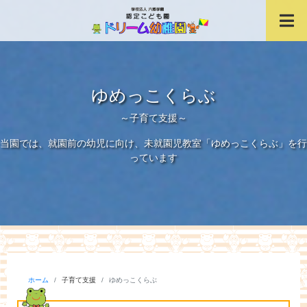
「おいでよ、夢の世界へ。」
学校法人六郷学園 
お問い合わせ TEL:02
ゆめっこくらぶ
～子育て支援～
当園では、就園前の幼児に向け、未就園児教室「ゆめっこくらぶ」を行
っています
ホーム
子育て支援
ゆめっこくらぶ