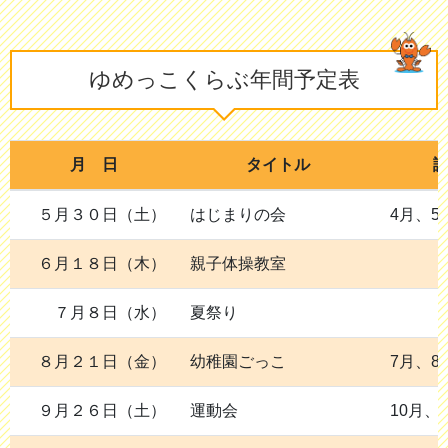
ゆめっこくらぶ年間予定表
月 日
タイトル
５月３０日（土）
はじまりの会
4月、5
６月１８日（木）
親子体操教室
７月８日（水）
夏祭り
８月２１日（金）
幼稚園ごっこ
7月、8
９月２６日（土）
運動会
10月、